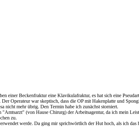
ben einer Beckenfraktur eine Klavikulafraktur, es hat sich eine Pseuda
Der Operateur war skeptisch, dass die OP mit Hakenplatte und Spongi
a nicht mehr übrig. Den Termin habe ich zunächst storniert.
 "Amtsarzt" (von Hause Chirurg) der Arbeitsagentur, da ich mein Leistu
ochen zu.
wendet werde. Da ging mir sprichwörtlich der Hut hoch, als ich das h