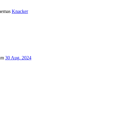
Themas
Knacker
um
30 Aug. 2024