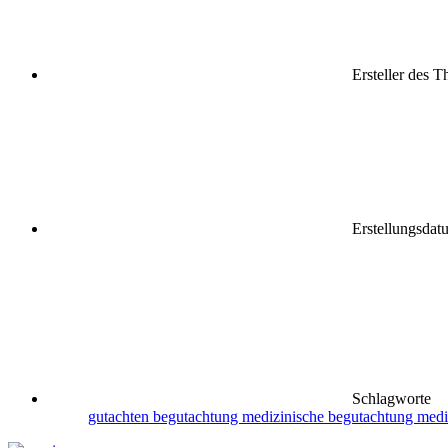
Ersteller des 
Erstellungsdat
Schlagworte
gutachten begutachtung
medizinische begutachtung
medi