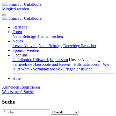
Mitglied werden
Startseite
Foren
Neue Beiträge
Themen suchen
Neues
Letzte Aktivität
Neue Beiträge
Derzeitige Besucher
Sponsor werden
Über uns
Unfallopfer-Hilfswerk
Impressum
Unsere Angebote
-
barrierefreie Hausboote und Reisen
- Hilfsmittelbörse
- Wer
Hilft Wem - Sozialdatenbank
- Pflegedienstsuche
Hilfe
Anmelden
Registrieren
Was ist neu?
Suche
Suche