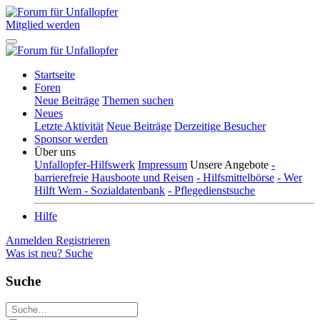
Mitglied werden
Startseite
Foren
Neue Beiträge
Themen suchen
Neues
Letzte Aktivität
Neue Beiträge
Derzeitige Besucher
Sponsor werden
Über uns
Unfallopfer-Hilfswerk
Impressum
Unsere Angebote
-
barrierefreie Hausboote und Reisen
- Hilfsmittelbörse
- Wer
Hilft Wem - Sozialdatenbank
- Pflegedienstsuche
Hilfe
Anmelden
Registrieren
Was ist neu?
Suche
Suche