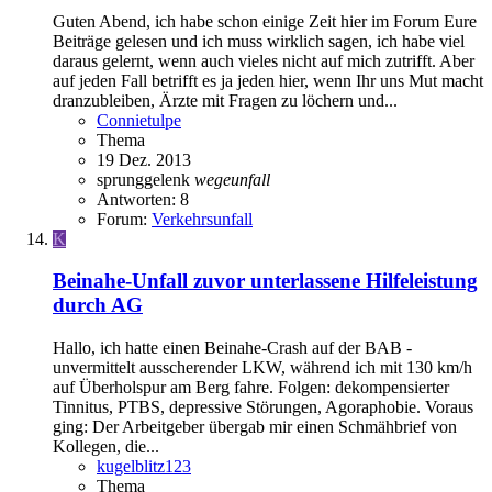
Guten Abend, ich habe schon einige Zeit hier im Forum Eure
Beiträge gelesen und ich muss wirklich sagen, ich habe viel
daraus gelernt, wenn auch vieles nicht auf mich zutrifft. Aber
auf jeden Fall betrifft es ja jeden hier, wenn Ihr uns Mut macht
dranzubleiben, Ärzte mit Fragen zu löchern und...
Connietulpe
Thema
19 Dez. 2013
sprunggelenk
wegeunfall
Antworten: 8
Forum:
Verkehrsunfall
K
Beinahe-Unfall zuvor unterlassene Hilfeleistung
durch AG
Hallo, ich hatte einen Beinahe-Crash auf der BAB -
unvermittelt ausscherender LKW, während ich mit 130 km/h
auf Überholspur am Berg fahre. Folgen: dekompensierter
Tinnitus, PTBS, depressive Störungen, Agoraphobie. Voraus
ging: Der Arbeitgeber übergab mir einen Schmähbrief von
Kollegen, die...
kugelblitz123
Thema