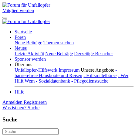
Mitglied werden
Startseite
Foren
Neue Beiträge
Themen suchen
Neues
Letzte Aktivität
Neue Beiträge
Derzeitige Besucher
Sponsor werden
Über uns
Unfallopfer-Hilfswerk
Impressum
Unsere Angebote
-
barrierefreie Hausboote und Reisen
- Hilfsmittelbörse
- Wer
Hilft Wem - Sozialdatenbank
- Pflegedienstsuche
Hilfe
Anmelden
Registrieren
Was ist neu?
Suche
Suche