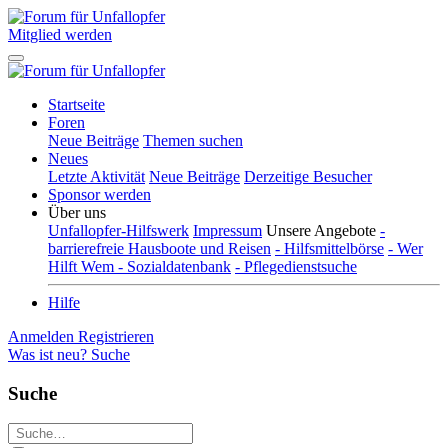
Mitglied werden
Startseite
Foren
Neue Beiträge
Themen suchen
Neues
Letzte Aktivität
Neue Beiträge
Derzeitige Besucher
Sponsor werden
Über uns
Unfallopfer-Hilfswerk
Impressum
Unsere Angebote
-
barrierefreie Hausboote und Reisen
- Hilfsmittelbörse
- Wer
Hilft Wem - Sozialdatenbank
- Pflegedienstsuche
Hilfe
Anmelden
Registrieren
Was ist neu?
Suche
Suche