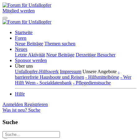
Mitglied werden
Startseite
Foren
Neue Beiträge
Themen suchen
Neues
Letzte Aktivität
Neue Beiträge
Derzeitige Besucher
Sponsor werden
Über uns
Unfallopfer-Hilfswerk
Impressum
Unsere Angebote
-
barrierefreie Hausboote und Reisen
- Hilfsmittelbörse
- Wer
Hilft Wem - Sozialdatenbank
- Pflegedienstsuche
Hilfe
Anmelden
Registrieren
Was ist neu?
Suche
Suche