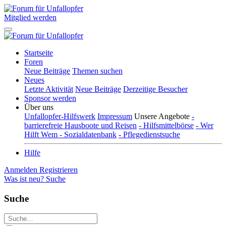
Mitglied werden
Startseite
Foren
Neue Beiträge
Themen suchen
Neues
Letzte Aktivität
Neue Beiträge
Derzeitige Besucher
Sponsor werden
Über uns
Unfallopfer-Hilfswerk
Impressum
Unsere Angebote
-
barrierefreie Hausboote und Reisen
- Hilfsmittelbörse
- Wer
Hilft Wem - Sozialdatenbank
- Pflegedienstsuche
Hilfe
Anmelden
Registrieren
Was ist neu?
Suche
Suche