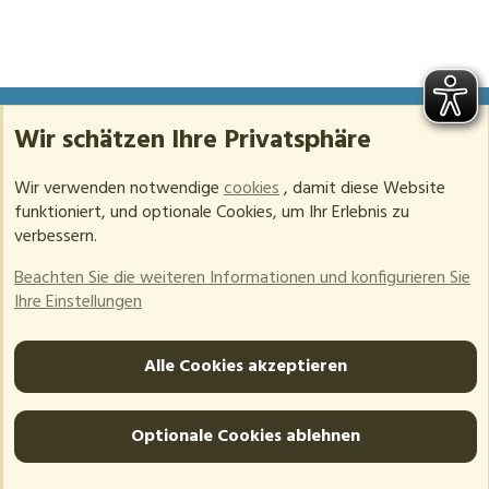
Wir schätzen Ihre Privatsphäre
Mail:
info@unfallopfer-hilfswerk.de
Kostenlose Hotline:
0800 863 25 56
Wir verwenden notwendige
cookies
, damit diese Website
funktioniert, und optionale Cookies, um Ihr Erlebnis zu
Mo – Do: 09:00 – 16:00 Uhr
verbessern.
Fr, Sa & So: Geschlossen
Beachten Sie die weiteren Informationen und konfigurieren Sie
Inhaltsverzeichnis
Ihre Einstellungen
Barrierefreiheit
Datenschutz
Alle Cookies akzeptieren
Impressum
Kündigung
Optionale Cookies ablehnen
®
Community platform by XenForo
© 2010-2026 XenForo
Ltd.
-
Deutsch von xenDach
©2010-2017