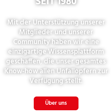
SEIT 1980
Mit der Unterstützung unserer
Mitglieder und unserer
Community haben wir eine
einzigartige Wissensplattform
geschaffen, die unser gesamtes
Know-how allen Unfallopfern zur
Verfügung stellt.
Über uns