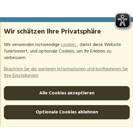
Wir schätzen Ihre Privatsphäre
Mail:
info@unfallopfer-hilfswerk.de
Kostenlose Hotline:
0800 863 25 56
Wir verwenden notwendige
cookies
, damit diese Website
funktioniert, und optionale Cookies, um Ihr Erlebnis zu
Mo – Do: 09:00 – 16:00 Uhr
verbessern.
Fr, Sa & So: Geschlossen
Beachten Sie die weiteren Informationen und konfigurieren Sie
Inhaltsverzeichnis
Ihre Einstellungen
Barrierefreiheit
Datenschutz
Alle Cookies akzeptieren
Impressum
Kündigung
Optionale Cookies ablehnen
®
Community platform by XenForo
© 2010-2026 XenForo
Ltd.
-
Deutsch von xenDach
©2010-2017