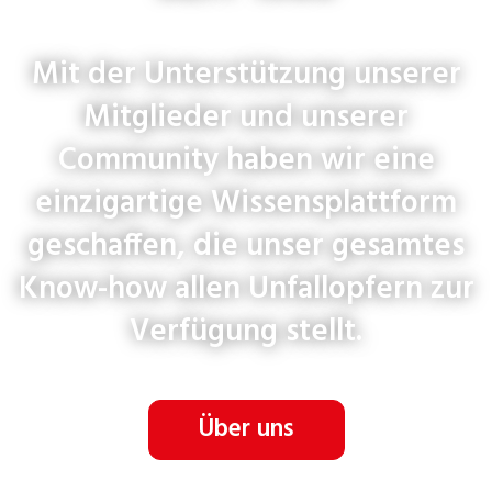
Mit der Unterstützung unserer
Mitglieder und unserer
Community haben wir eine
einzigartige Wissensplattform
geschaffen, die unser gesamtes
Know-how allen Unfallopfern zur
Verfügung stellt.
Über uns