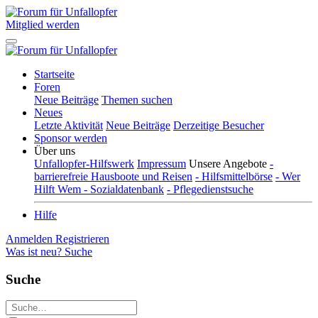
Mitglied werden
Startseite
Foren
Neue Beiträge
Themen suchen
Neues
Letzte Aktivität
Neue Beiträge
Derzeitige Besucher
Sponsor werden
Über uns
Unfallopfer-Hilfswerk
Impressum
Unsere Angebote
-
barrierefreie Hausboote und Reisen
- Hilfsmittelbörse
- Wer
Hilft Wem - Sozialdatenbank
- Pflegedienstsuche
Hilfe
Anmelden
Registrieren
Was ist neu?
Suche
Suche