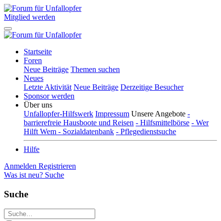
Mitglied werden
Startseite
Foren
Neue Beiträge
Themen suchen
Neues
Letzte Aktivität
Neue Beiträge
Derzeitige Besucher
Sponsor werden
Über uns
Unfallopfer-Hilfswerk
Impressum
Unsere Angebote
-
barrierefreie Hausboote und Reisen
- Hilfsmittelbörse
- Wer
Hilft Wem - Sozialdatenbank
- Pflegedienstsuche
Hilfe
Anmelden
Registrieren
Was ist neu?
Suche
Suche