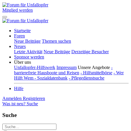
Mitglied werden
Startseite
Foren
Neue Beiträge
Themen suchen
Neues
Letzte Aktivität
Neue Beiträge
Derzeitige Besucher
Sponsor werden
Über uns
Unfallopfer-Hilfswerk
Impressum
Unsere Angebote
-
barrierefreie Hausboote und Reisen
- Hilfsmittelbörse
- Wer
Hilft Wem - Sozialdatenbank
- Pflegedienstsuche
Hilfe
Anmelden
Registrieren
Was ist neu?
Suche
Suche