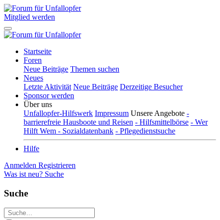
Mitglied werden
Startseite
Foren
Neue Beiträge
Themen suchen
Neues
Letzte Aktivität
Neue Beiträge
Derzeitige Besucher
Sponsor werden
Über uns
Unfallopfer-Hilfswerk
Impressum
Unsere Angebote
-
barrierefreie Hausboote und Reisen
- Hilfsmittelbörse
- Wer
Hilft Wem - Sozialdatenbank
- Pflegedienstsuche
Hilfe
Anmelden
Registrieren
Was ist neu?
Suche
Suche