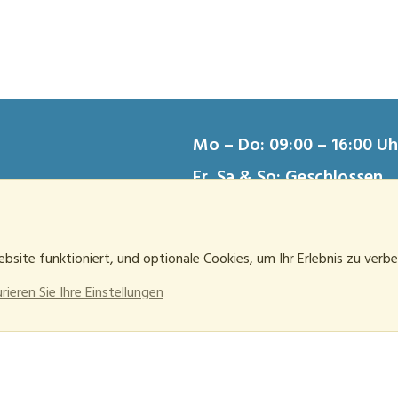
Mo – Do: 09:00 – 16:00 Uh
Fr, Sa & So: Geschlossen
schutz
Kündigung
essum
bsite funktioniert, und optionale Cookies, um Ihr Erlebnis zu verbe
ieren Sie Ihre Einstellungen
®
 platform by XenForo
© 2010-2026 XenForo Ltd.
-
Deutsch von xenDach