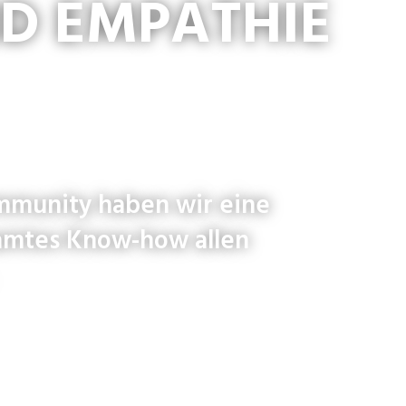
ND EMPATHIE
mmunity haben wir eine
samtes Know-how allen