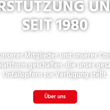
ERSTÜTZUNG U
SEIT 1980
 unserer Mitglieder und unserer Co
plattform geschaffen, die unser ge
Unfallopfern zur Verfügung stellt.
Über uns