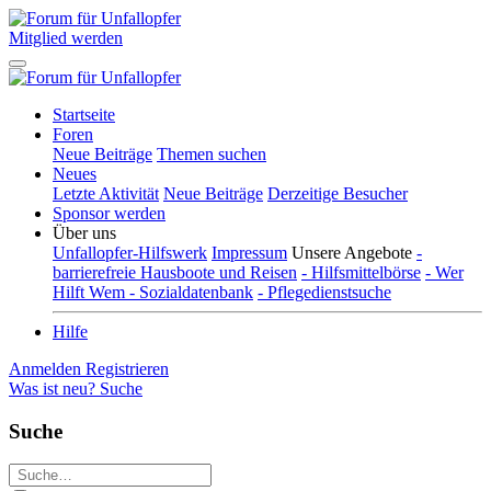
Mitglied werden
Startseite
Foren
Neue Beiträge
Themen suchen
Neues
Letzte Aktivität
Neue Beiträge
Derzeitige Besucher
Sponsor werden
Über uns
Unfallopfer-Hilfswerk
Impressum
Unsere Angebote
-
barrierefreie Hausboote und Reisen
- Hilfsmittelbörse
- Wer
Hilft Wem - Sozialdatenbank
- Pflegedienstsuche
Hilfe
Anmelden
Registrieren
Was ist neu?
Suche
Suche